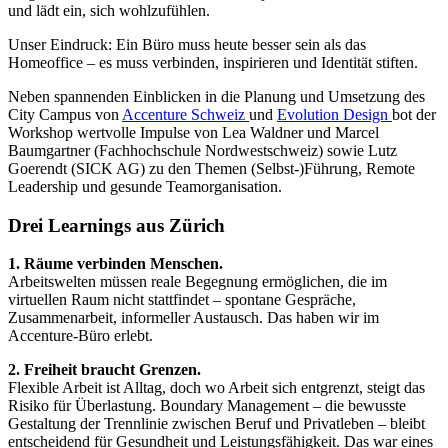
und lädt ein, sich wohlzufühlen.
Unser Eindruck: Ein Büro muss heute besser sein als das
Homeoffice – es muss verbinden, inspirieren und Identität stiften.
Neben spannenden Einblicken in die Planung und Umsetzung des
City Campus von
Accenture Schweiz
und
Evolution Design
bot der
Workshop wertvolle Impulse von Lea Waldner und Marcel
Baumgartner (Fachhochschule Nordwestschweiz) sowie Lutz
Goerendt (SICK AG) zu den Themen (Selbst-)Führung, Remote
Leadership und gesunde Teamorganisation.
Drei Learnings aus Zürich
1. Räume verbinden Menschen.
Arbeitswelten müssen reale Begegnung ermöglichen, die im
virtuellen Raum nicht stattfindet – spontane Gespräche,
Zusammenarbeit, informeller Austausch. Das haben wir im
Accenture-Büro erlebt.
2. Freiheit braucht Grenzen.
Flexible Arbeit ist Alltag, doch wo Arbeit sich entgrenzt, steigt das
Risiko für Überlastung. Boundary Management – die bewusste
Gestaltung der Trennlinie zwischen Beruf und Privatleben – bleibt
entscheidend für Gesundheit und Leistungsfähigkeit. Das war eines