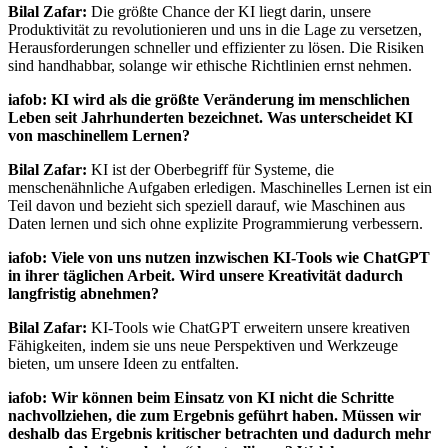
Bilal Zafar:
Die größte Chance der KI liegt darin, unsere
Produktivität zu revolutionieren und uns in die Lage zu versetzen,
Herausforderungen schneller und effizienter zu lösen. Die Risiken
sind handhabbar, solange wir ethische Richtlinien ernst nehmen.
iafob: KI wird als die größte Veränderung im menschlichen
Leben seit Jahrhunderten bezeichnet. Was unterscheidet KI
von maschinellem Lernen?
Bilal Zafar:
KI ist der Oberbegriff für Systeme, die
menschenähnliche Aufgaben erledigen. Maschinelles Lernen ist ein
Teil davon und bezieht sich speziell darauf, wie Maschinen aus
Daten lernen und sich ohne explizite Programmierung verbessern.
iafob: Viele von uns nutzen inzwischen KI-Tools wie ChatGPT
in ihrer täglichen Arbeit. Wird unsere Kreativität dadurch
langfristig abnehmen?
Bilal Zafar:
KI-Tools wie ChatGPT erweitern unsere kreativen
Fähigkeiten, indem sie uns neue Perspektiven und Werkzeuge
bieten, um unsere Ideen zu entfalten.
iafob: Wir können beim Einsatz von KI nicht die Schritte
nachvollziehen, die zum Ergebnis geführt haben. Müssen wir
deshalb das Ergebnis kritischer betrachten und dadurch mehr