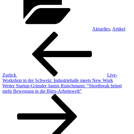
Aktuelles
,
Artikel
Beitragsnavigation
Vorheriger
Beitrag
Zurück
Live-
Workshop in der Schweiz: Industriehalle meets New Work
Nächster
Weiter
Startup-Gründer Jannis Rutschmann: “Shortbreak bringt
Beitrag
mehr Bewegung in die Büro-Arbeitswelt”