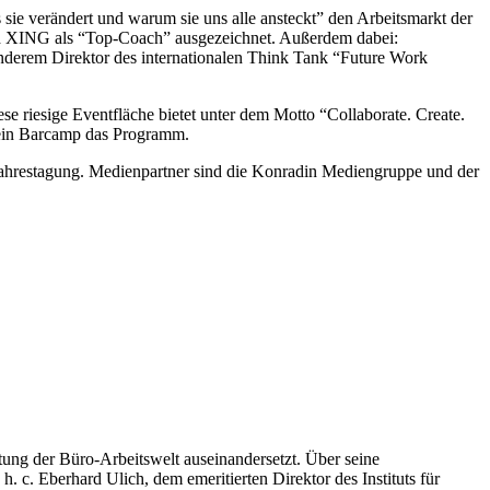
s sie verändert und warum sie uns alle ansteckt” den Arbeitsmarkt der
und XING als “Top-Coach” ausgezeichnet. Außerdem dabei:
anderem Direktor des internationalen Think Tank “Future Work
 riesige Eventfläche bietet unter dem Motto “Collaborate. Create.
d ein Barcamp das Programm.
b-Jahrestagung. Medienpartner sind die Konradin Mediengruppe und der
altung der Büro-Arbeitswelt auseinandersetzt. Über seine
. c. Eberhard Ulich, dem emeritierten Direktor des Instituts für