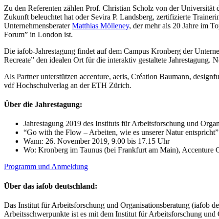
Zu den Referenten zählen Prof. Christian Scholz von der Universität d
Zukunft beleuchtet hat oder Sevira P. Landsberg, zertifizierte Tr
Unternehmensberater
Matthias Mölleney
, der mehr als 20 Jahre im 
Forum” in London ist.
Die iafob-Jahrestagung findet auf dem Campus Kronberg der Unternehm
Recreate” den idealen Ort für die interaktiv gestaltete Jahrestagu
Als Partner unterstützen accenture, aeris, Création Baumann, designf
vdf Hochschulverlag an der ETH Zürich.
Über die Jahrestagung:
Jahrestagung 2019 des Instituts für Arbeitsforschung und Organ
“Go with the Flow – Arbeiten, wie es unserer Natur entspricht”
Wann: 26. November 2019, 9.00 bis 17.15 Uhr
Wo: Kronberg im Taunus (bei Frankfurt am Main), Accenture
Programm und Anmeldung
Über das iafob deutschland:
Das Institut für Arbeitsforschung und Organisationsberatung (iafob deu
Arbeitsschwerpunkte ist es mit dem Institut für Arbeitsforschung und 