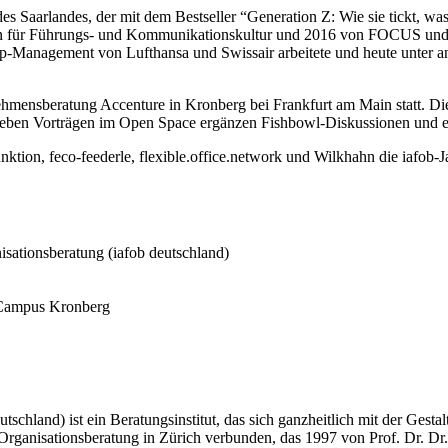
es Saarlandes, der mit dem Bestseller “Generation Z: Wie sie tickt, wa
ainerin für Führungs- und Kommunikationskultur und 2016 von FOCUS 
Top-Management von Lufthansa und Swissair arbeitete und heute unter 
ensberatung Accenture in Kronberg bei Frankfurt am Main statt. Diese
ng. Neben Vorträgen im Open Space ergänzen Fishbowl-Diskussionen un
unktion, feco-feederle, flexible.office.network und Wilkhahn die iafo
isationsberatung (iafob deutschland)
 Campus Kronberg
tschland) ist ein Beratungsinstitut, das sich ganzheitlich mit der Gest
Organisationsberatung in Zürich verbunden, das 1997 von Prof. Dr. Dr. h