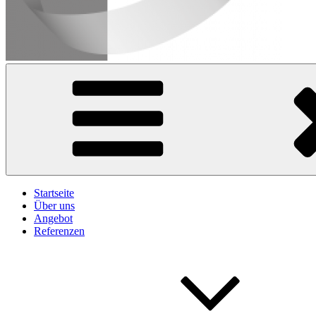
iafob
Institut für Arbeitsforschung und Organisationsberatung iafob deutsc
Startseite
Über uns
Angebot
Referenzen