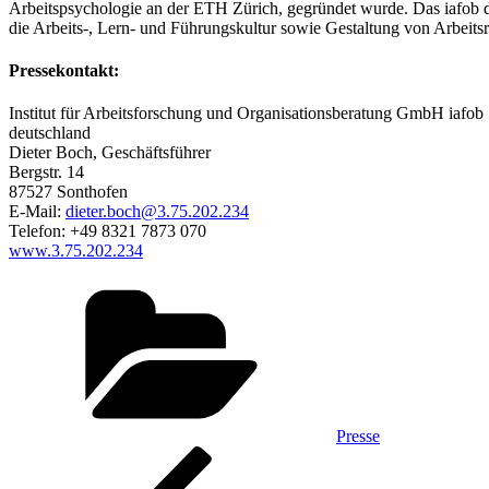
Arbeitspsychologie an der ETH Zürich, gegründet wurde. Das iafob d
die Arbeits-, Lern- und Führungskultur sowie Gestaltung von Arbeits
Pressekontakt:
Institut für Arbeitsforschung und Organisationsberatung GmbH iafob
deutschland
Dieter Boch, Geschäftsführer
Bergstr. 14
87527 Sonthofen
E-Mail:
dieter.boch@3.75.202.234
Telefon: +49 8321 7873 070
www.3.75.202.234
Kategorien
Presse
Beitragsnavigation
Vorheriger
Beitrag