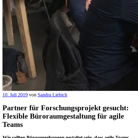
Veröffentlicht
10. Juli 2019
von
Sandra Liebich
am
Partner für Forschungsprojekt gesucht:
Flexible Büroraumgestaltung für agile
Teams
Wie sollten Büroumgebungen gestaltet sein, dass agile Teams