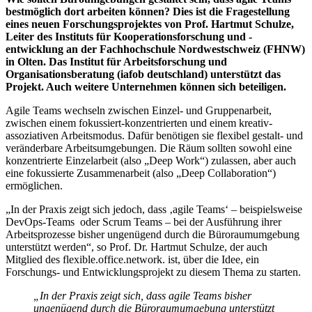
bestmöglich dort arbeiten können? Dies ist die Fragestellung
eines neuen Forschungsprojektes von Prof. Hartmut Schulze,
Leiter des Instituts für Kooperationsforschung und -
entwicklung an der Fachhochschule Nordwestschweiz (FHNW)
in Olten. Das Institut für Arbeitsforschung und
Organisationsberatung (iafob deutschland) unterstützt das
Projekt. Auch weitere Unternehmen können sich beteiligen.
Agile Teams wechseln zwischen Einzel- und Gruppenarbeit,
zwischen einem fokussiert-konzentrierten und einem kreativ-
assoziativen Arbeitsmodus. Dafür benötigen sie flexibel gestalt- und
veränderbare Arbeitsumgebungen. Die Räum sollten sowohl eine
konzentrierte Einzelarbeit (also „Deep Work“) zulassen, aber auch
eine fokussierte Zusammenarbeit (also „Deep Collaboration“)
ermöglichen.
„In der Praxis zeigt sich jedoch, dass ‚agile Teams‘ – beispielsweise
DevOps-Teams oder Scrum Teams – bei der Ausführung ihrer
Arbeitsprozesse bisher ungenügend durch die Büroraumumgebung
unterstützt werden“, so Prof. Dr. Hartmut Schulze, der auch
Mitgli
ed des flexible.office.network. ist, ü
ber die Idee, ein
Forschungs- und Entwicklungsprojekt zu diesem Thema zu starten.
„In der Praxis zeigt sich, dass agile Teams bisher
ungenügend durch die Büroraumumgebung unterstützt