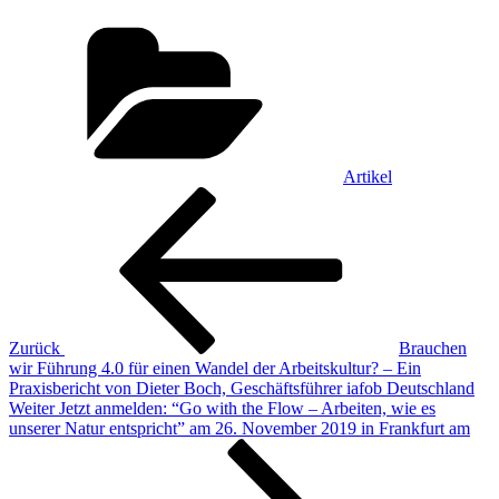
Kategorien
Artikel
Beitragsnavigation
Vorheriger
Beitrag
Zurück
Brauchen
wir Führung 4.0 für einen Wandel der Arbeitskultur? – Ein
Praxisbericht von Dieter Boch, Geschäftsführer iafob Deutschland
Nächster
Weiter
Jetzt anmelden: “Go with the Flow – Arbeiten, wie es
Beitrag
unserer Natur entspricht” am 26. November 2019 in Frankfurt am