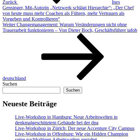
Zurück
Ines
Gensinger, Mit-Autorin „Netzwerk schlägt Hierarchie“: „Der Chef
von heute muss mehr Coachen als Führen, mehr Vertrauen als
Vorgeben und Kontrollieren“
Nächster
Weiter
Changemanagement: Warum Veränderungen nicht ohne
Beitrag
Trauerarbeit funktionieren – Von Dieter Boch, Geschäftsführer iafob
deutschland
Suchen
Suchen
Neueste Beiträge
Live-Workshop in Hamburg: Neue Arbeitswelten in
denkmalgeschütztem Gebäude bei der dpa
Live-Workshop in Zürich: Der neue Accenture City Campus
Live-Workshop in Offenburg: Wie ein Hidden Champion
seine nachhaltigen Arbeitswelten gestaltet