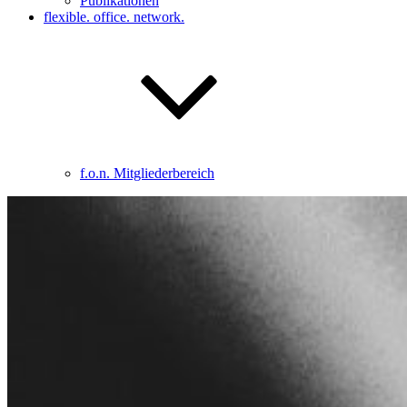
Publikationen
flexible. office. network.
f.o.n. Mitgliederbereich